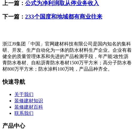
上一篇：
公式为净利润取从停业务收入
下一篇：
233个国度和地域都有商业往来
浙江J9集团「中国」官网建材科技有限公司是国内知名的集科
研、开发、生产自动化为一体的防水材料生产企业。企业有着
健全的质量管理体系和先进的产品检测手段，年产能∶改性沥
青防水卷材、自粘沥青防水卷材1500万平方米；高分子防水卷
材800万平方米；防水涂料100万吨，产品品种齐全。
快速导航
关于我们
装修建材知识
装修建材百科
联系我们
产品中心