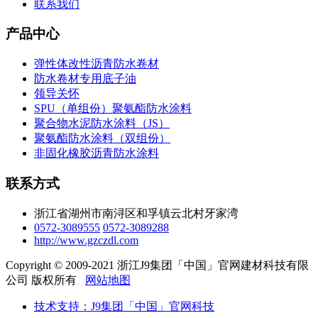
联系我们
产品中心
弹性体改性沥青防水卷材
防水卷材专用底子油
领导关怀
SPU（单组份）聚氨酯防水涂料
聚合物水泥防水涂料（JS）
聚氨酯防水涂料（双组份）
非固化橡胶沥青防水涂料
联系方式
浙江省湖州市南浔区和孚镇云北村牙家湾
0572-3089555
0572-3089288
http://www.gzczdl.com
Copyright © 2009-2021 浙江J9集团「中国」官网建材科技有限
公司 版权所有
网站地图
技术支持：J9集团「中国」官网科技