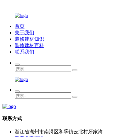
首页
关于我们
装修建材知识
装修建材百科
联系我们
联系方式
浙江省湖州市南浔区和孚镇云北村牙家湾