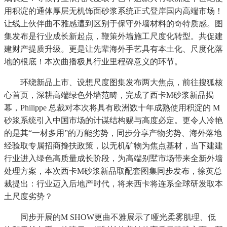
用积淀的通体厚层无机饰面砂浆系统正式登岸国内高端市场！
让线上伙伴曲不雅感遭到区别于保守外墙材料的奇特质感。图
集发布是行业成长新起点，鞭策外墙施工尺度化转型。共促建
建财产提质升级。更是让先辈海外手艺具有本土化、尺度化落
地的根底！本次曲播极具行业里程碑意义的环节。
环绕新品上市、设想尺度图集发布两大焦点，前往搜狐核
心首页，深耕高端绿色外墙范畴，完成了西卡M砂浆新品揭
幕，Philippe 总裁对本次将具有欧洲数十年成熟使用积淀的 M
砂浆系统引入中国市场的计谋结构赐与高度必定。更令人冷艳
的是其“一材多用”的万能劣势，同步分享产物劣势、海外落地
经验取专属招商搀扶政策，以无机矿物为焦点基材，当下建建
行业进入绿色高质量成长阶段，为高端别墅市场带来全新外墙
处理方案，本次西卡M砂浆新品取配套图集同步发布，徐英总
裁提出：行业迈入后地产时代，将来西卡将连系全球研发取本
土尺度劣势？
同步开展的M SHOW更曲不雅展示了哑光柔雾肌理、低