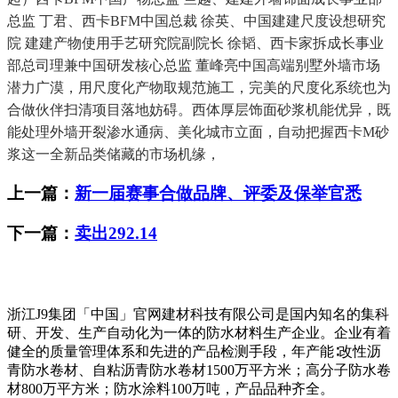
总监 丁君、西卡BFM中国总裁 徐英、中国建建尺度设想研究
院 建建产物使用手艺研究院副院长 徐韬、西卡家拆成长事业
部总司理兼中国研发核心总监 董峰亮中国高端别墅外墙市场
潜力广漠，用尺度化产物取规范施工，完美的尺度化系统也为
合做伙伴扫清项目落地妨碍。西体厚层饰面砂浆机能优异，既
能处理外墙开裂渗水通病、美化城市立面，自动把握西卡M砂
浆这一全新品类储藏的市场机缘，
上一篇：
新一届赛事合做品牌、评委及保举官悉
下一篇：
卖出292.14
浙江J9集团「中国」官网建材科技有限公司是国内知名的集科
研、开发、生产自动化为一体的防水材料生产企业。企业有着
健全的质量管理体系和先进的产品检测手段，年产能∶改性沥
青防水卷材、自粘沥青防水卷材1500万平方米；高分子防水卷
材800万平方米；防水涂料100万吨，产品品种齐全。