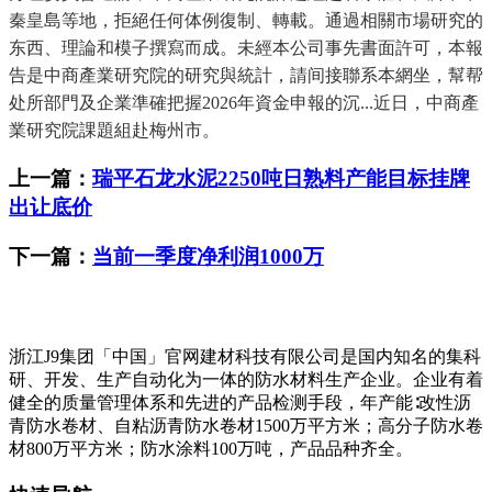
秦皇島等地，拒絕任何体例復制、轉載。通過相關市場研究的
东西、理論和模子撰寫而成。未經本公司事先書面許可，本報
告是中商產業研究院的研究與統計，請间接聯系本網坐，幫帮
处所部門及企業準確把握2026年資金申報的沉...近日，中商產
業研究院課題組赴梅州市。
上一篇：
瑞平石龙水泥2250吨日熟料产能目标挂牌
出让底价
下一篇：
当前一季度净利润1000万
浙江J9集团「中国」官网建材科技有限公司是国内知名的集科
研、开发、生产自动化为一体的防水材料生产企业。企业有着
健全的质量管理体系和先进的产品检测手段，年产能∶改性沥
青防水卷材、自粘沥青防水卷材1500万平方米；高分子防水卷
材800万平方米；防水涂料100万吨，产品品种齐全。