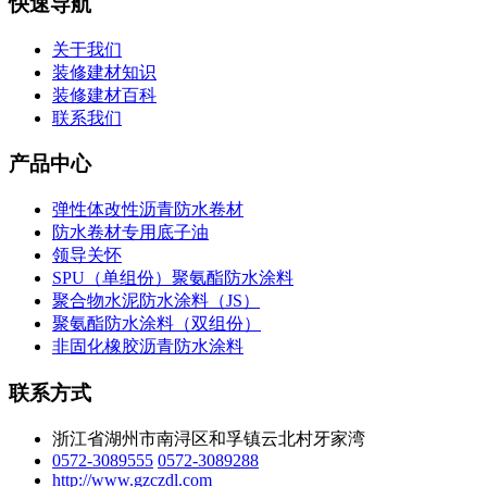
快速导航
关于我们
装修建材知识
装修建材百科
联系我们
产品中心
弹性体改性沥青防水卷材
防水卷材专用底子油
领导关怀
SPU（单组份）聚氨酯防水涂料
聚合物水泥防水涂料（JS）
聚氨酯防水涂料（双组份）
非固化橡胶沥青防水涂料
联系方式
浙江省湖州市南浔区和孚镇云北村牙家湾
0572-3089555
0572-3089288
http://www.gzczdl.com