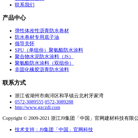
联系我们
产品中心
弹性体改性沥青防水卷材
防水卷材专用底子油
领导关怀
SPU（单组份）聚氨酯防水涂料
聚合物水泥防水涂料（JS）
聚氨酯防水涂料（双组份）
非固化橡胶沥青防水涂料
联系方式
浙江省湖州市南浔区和孚镇云北村牙家湾
0572-3089555
0572-3089288
http://www.gzczdl.com
Copyright © 2009-2021 浙江J9集团「中国」官网建材科技
技术支持：J9集团「中国」官网科技