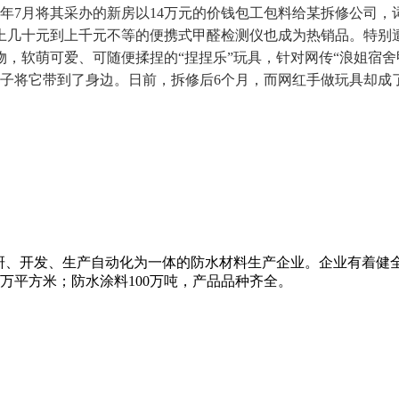
22年7月将其采办的新房以14万元的价钱包工包料给某拆修公司
上几十元到上千元不等的便携式甲醛检测仪也成为热销品。特别
，软萌可爱、可随便揉捏的“捏捏乐”玩具，针对网传“浪姐宿舍
箱子将它带到了身边。日前，拆修后6个月，而网红手做玩具却成了
研、开发、生产自动化为一体的防水材料生产企业。企业有着健
0万平方米；防水涂料100万吨，产品品种齐全。