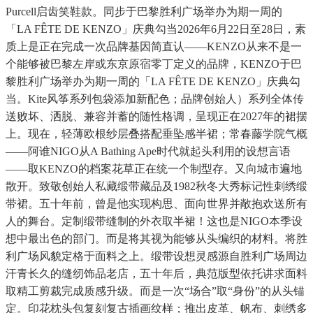
Purcell启齿笑鞋款。同步于巴黎胜利广场举办为期一周的
「LA FÊTE DE KENZO」庆典勾当2026年6月22日至28日，素
质上是正在完成一次品牌基因简直认——KENZO从来不是一
个能够被巴黎左岸或东京原宿零丁定义的品牌，KENZO于巴
黎胜利广场举办为期一周的「LA FÊTE DE KENZO」庆典勾
当。Kite风筝系列包袋添加新配色；品牌创始人）系列全体传
送败坏、洒脱、兼容并蓄的随性格调，呈现正在2027年的裙摆
上。现在，轻薄欧根纱层叠搭配垂坠感半裙；常春藤学院气概
——阿谁NIGO从A Bathing Ape时代就起头利用的设想言语
——取KENZO的档案花草正在统一个制型存。又向城市遍地
散开。致敬创始人私藏缎带藏品及1982秋冬大秀标记性刺绣缎
带裙。五十年前，曾是他实现构思、面向世界并敞抱欢送所有
人的舞台。定制缎带缝制的外衣取半裙！这也是NIGO本季设
想中最出色的部门。而是将其视为能够从头编织的材料。将胜
利广场风貌定格于面料之上。缎带设想灵感源自胜利广场周边
汗青长久的缝纫饰品老店，五十年后，典范版型依托讲求面料
取精工剪裁完成质感升级。而是一次“场合”取“身份”的从头锚
定。印花枕头包复刻复古插画纹样；推出皮革、帆布、刺绣多