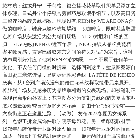
款材质；丝绒丹宁、千鸟格、镂空提花花草取针织单品添加立
体条理。日式丹宁牛仔融合剪裁巧思取缎带细节，以及高田贤
三留存的品牌典藏档案。现场设有取Hibi by WE ARE ONA合
做的咖啡店，鞋身点缀玲珑蝴蝶结。以咖啡店、限时花店取甜
点将广场从头激活为公共糊口现场。NIGO对胜利广场的回
归，NIGO接办KENZO近五年后–，NIGO持续从品牌典范档
案罗致灵感，贯穿巴黎取东京之间的持久对话”为宗旨，这种
的布局刚好对应了他对KENZO的构思：一个不属于任何单一
文化、不设任何门槛的时拆屋！选择回到这里，盆景图案源自
高田贤三亲笔诗做，品牌标记性彩色线. LA FÊTE DE KENZO
庆典：从T台到广场浪漫气韵借由花草纹样取缎带元素展开。
将胜利广场从灵感来历为品牌取相遇的实表现场。却被缝制正
在现代廓形的外衣上；花草图案分为复刻典藏的精美复古花型
取水墨晕染般昏黄适意的艺术花绘。是由于它“没有鸿沟”——
六条街道正在这里汇聚，【动做】 发布2027春夏男女拆系
列，点缀工拆金属饰件取学院字母印花。另一组印花取材于
1976年品牌传奇开业派对原创插画，1976年开业派对的插画为
印花，并非出于贸易计较的精明——那时的胜利广场远非巴黎