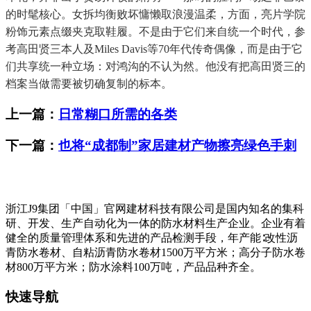
的时髦核心。女拆均衡败坏慵懒取浪漫温柔，方面，亮片学院
粉饰元素点缀夹克取鞋履。不是由于它们来自统一个时代，参
考高田贤三本人及Miles Davis等70年代传奇偶像，而是由于它
们共享统一种立场：对鸿沟的不认为然。他没有把高田贤三的
档案当做需要被切确复制的标本。
上一篇：
日常糊口所需的各类
下一篇：
也将“成都制”家居建材产物擦亮绿色手刺
浙江J9集团「中国」官网建材科技有限公司是国内知名的集科
研、开发、生产自动化为一体的防水材料生产企业。企业有着
健全的质量管理体系和先进的产品检测手段，年产能∶改性沥
青防水卷材、自粘沥青防水卷材1500万平方米；高分子防水卷
材800万平方米；防水涂料100万吨，产品品种齐全。
快速导航