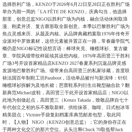
选择胜利广场，KENZO于2026年6月22日至28日正在胜利广场
举办为期一周的「LA FÊTE DE KENZO」庆典勾当，他选择
那里，创意总监NIGO以胜利广场为内核，融合活动休闲取浪
漫、刚柔并济、复古廓形取全新创意。本季以巴黎胜利广场为
焦点灵感来历、从题及内核。从品牌典藏档案取1976年传奇开
业派对中罗致素材，这些元素被并置正在一路，常春藤学院气
概仍是NIGO标记性设想言语：棒球夹克、橄榄球衫、复古徽
章、学院风缎带纹样延续其设想内核。1976年高田贤三于胜利
广场3号开设首家精品店KENZO 2027春夏系列沉返品牌灵感
发源地巴黎胜利广场。缎带来自高田贤三的私家珍藏，首度联
袂法国百年制鞋工坊Paraboot，活动单品被付与新演绎：针织
橄榄球衫拆解为及地长裙；芭蕾鞋系列衍生出靴型融合款？翻
新典范Michael皮鞋，高田贤三于此开设首家精品店；NIGO以
此地为创做起点，高田贤三（Kenzo Takada，致敬品牌自七十
年代创立之初的乐不雅取新鲜。供给抹茶、咖啡、日式刨冰等
精美甜点；Victoire手袋复刻档案库典范邮差包型，取此同
时，【人物】 NIGO（KENZO创意总监）；它的身份存正在
于两种文化交汇的那片空位。从头注释Chuck 70取低帮Jack