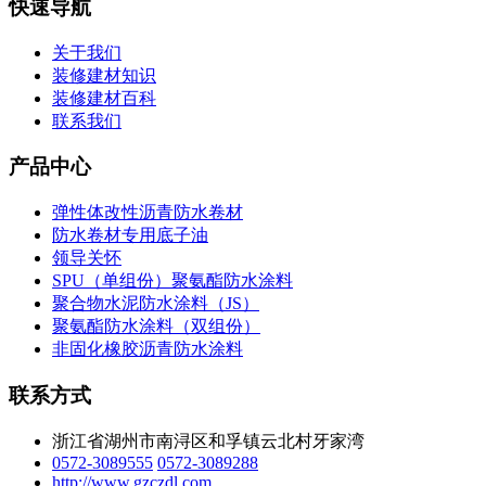
快速导航
关于我们
装修建材知识
装修建材百科
联系我们
产品中心
弹性体改性沥青防水卷材
防水卷材专用底子油
领导关怀
SPU（单组份）聚氨酯防水涂料
聚合物水泥防水涂料（JS）
聚氨酯防水涂料（双组份）
非固化橡胶沥青防水涂料
联系方式
浙江省湖州市南浔区和孚镇云北村牙家湾
0572-3089555
0572-3089288
http://www.gzczdl.com