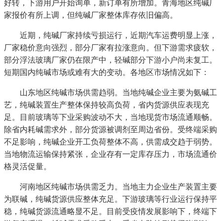
好转，下游用户开始询单，新订单有所增加。青海地区纯碱厂
家报价有所上调，但纯碱厂家整体库存依旧偏高。
近期，纯碱厂家持续亏损运行，近期汽车运费明显上涨，
厂家稳价意向强烈，部分厂家有拉涨意向。但下游需求疲软，
部分浮法玻璃厂家仍在限产中，轻碱部分下游小户尚未复工。
短期国内纯碱市场或难有大的变动。各地区市场情况如下：
山东地区纯碱市场供需趋弱。当地纯碱企业主要为氨碱工
艺，纯碱装置生产整体保持较高负荷，省内货源供应表现充
足。目前玻璃等下业采购波动不大，当地现货市场流通顺畅。
除省内耗碱需求外，部分货源被调剂至周边省份。受终端采购
不足影响，纯碱企业开工负荷整体不高，供需成交趋于弱势。
当地物流运输保持紧张，企业存有一定库存压力，市场流通价
格灵活促量。
河南地区纯碱市场供需乏力。当地主力企业生产装置主要
为联碱，纯碱货源供应整体充足。下游玻璃等行业运行保持平
稳，纯碱货源流通略显不足。目前受疫情发展影响下，终端下