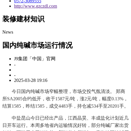
0572-3089555
http://www.gzczdl.com
装修建材知识
News
国内纯碱市场运行情况
J9集团「中国」官网
-
-
2025-03-28 19:16
今日国内纯碱市场窄幅整理，市场交投气氛清淡。 郑商
所SA2005合约低开，收于1587元/吨，涨2元/吨，幅度0.13%，
结算1585，昨结1585，成交4483手，持仓减534手至20201手。
中盐昆山今日已经出产品，江西晶昊、丰成盐化计划近几
日开车运行。本周多地省内运输情况好转，部分纯碱厂家出货