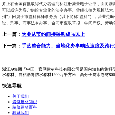
并正在全国首批取得代办署理商标注册营业电子证书，面向淮海
可以或许为客户供给专业化的法令办事。曾经扶植为规模弘大、实
州”）附属于市盈科律师事务所（以下简称“盈科”），营业范
讼、刑事、商事法令办事、合同审查取草拟、学问产权、劳动
上一篇：
为业从节约间接采购成%以上
下一篇：
手艺整合能力、当地化办事响应速度及跨行
浙江J9集团「中国」官网建材科技有限公司是国内知名的集科
水卷材、自粘沥青防水卷材1500万平方米；高分子防水卷材80
快速导航
关于我们
装修建材知识
装修建材百科
联系我们