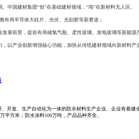
中国建材集团“创”在基础建材领域，“闯”在新材料无人区。
前瞻布局半导体大硅片、光伏、光刻胶等新赛道；
发展前景，提前布局储氢气瓶、柔性玻璃、发电玻璃等新能源
，以产业创新增强核心功能，加快从传统建材领域向新材料产业
板
研、开发、生产自动化为一体的防水材料生产企业。企业有着健
0万平方米；防水涂料100万吨，产品品种齐全。