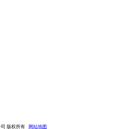
有限公司 版权所有
网站地图