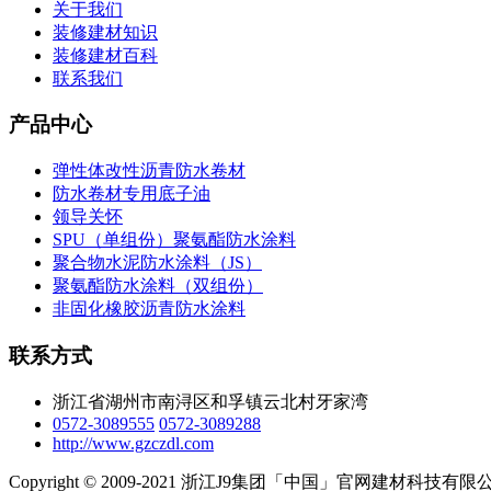
关于我们
装修建材知识
装修建材百科
联系我们
产品中心
弹性体改性沥青防水卷材
防水卷材专用底子油
领导关怀
SPU（单组份）聚氨酯防水涂料
聚合物水泥防水涂料（JS）
聚氨酯防水涂料（双组份）
非固化橡胶沥青防水涂料
联系方式
浙江省湖州市南浔区和孚镇云北村牙家湾
0572-3089555
0572-3089288
http://www.gzczdl.com
Copyright © 2009-2021 浙江J9集团「中国」官网建材科技