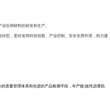
产业应用材料的研发和生产。
转型，更好发挥科技创新、产业控制、安全支撑作用，助力建
全的质量管理体系和先进的产品检测手段，年产能∶改性沥青防