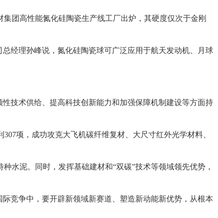
建材集团高性能氮化硅陶瓷生产线工厂出炉，其硬度仅次于金刚
公司总经理孙峰说，氮化硅陶瓷球可广泛应用于航天发动机、月球
领性技术供给、提高科技创新能力和加强保障机制建设等方面持
专利307项，成功攻克大飞机碳纤维复材、大尺寸红外光学材料、
种水泥。同时，发挥基础建材和“双碳”技术等领域领先优势，
国际竞争中，要开辟新领域新赛道、塑造新动能新优势，从根本