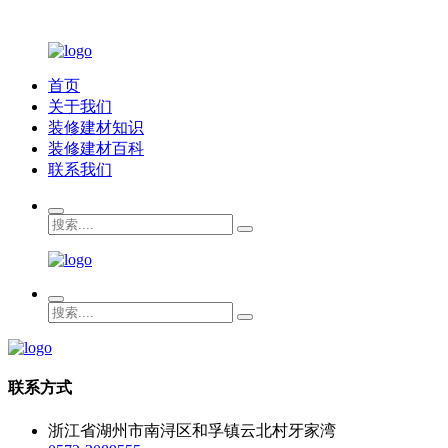
首页
关于我们
装修建材知识
装修建材百科
联系我们
联系方式
浙江省湖州市南浔区和孚镇云北村牙家湾