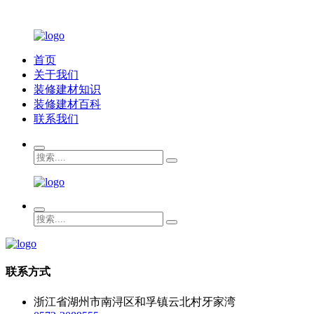
首页
关于我们
装修建材知识
装修建材百科
联系我们
联系方式
浙江省湖州市南浔区和孚镇云北村牙家湾