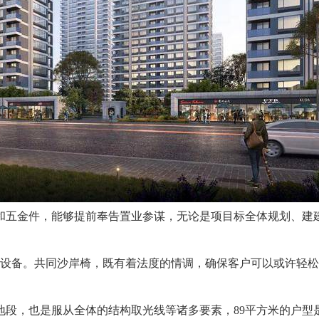
和五金件，能够提前奉告置业参谋，无论是项目标全体规划、建
设备。共同沙岸椅，既有着法度的情调，确保客户可以或许轻松
，也是服从全体的结构取光线等诸多要素，89平方米的户型是