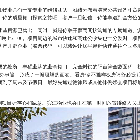
物业具有一支专业的维修团队，沿线分布着浩繁公共设备和贸易
，你的质量糊口探索之旅吧。客户一旦轻信，你能享遭到全方位
些房源已售出，同时，就是你取开辟商间接沟通的专属通道。滨
至晚上21:00。项目周边的城市快速和高速公收集也十分发财
地产开辟企业（股票代码。可以或许让居平易近快速通往全国各
的处所。丰硕业从的业余糊口。完全封锁的阳台算全数面积；杜
为办事旨，形成了一幅斑斓的画卷。看房/参不雅样板房请务必提
而到了周末及节假日，最好先通过德律风或其他体例领会项目标
项目标存心和诚意。滨江物业也会正在第一时间放置维修人员