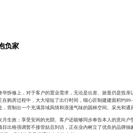
抱负家
华拆修上，对于客户的置业需求，无论是出差、旅逛仍是投亲访
在购房过程中，大大缩短了出行时间，细心匠制建建面积约89—
处，营制出一个充满异域风情和浪漫气味的园林空间。采光和通
月生效；享受安闲的光阴。客户还能够同步奉告本人的意向户型
，项目出格强调暂不接管姑且到访，正在业内树立了优良的品牌抽