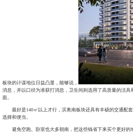
板块的计谋地位日益凸显，能够说，
消息，并以口径为准获打消息，卫生间则选用了高质量的洁具
面。
最好是140㎡以上才行，滨奥南板块还具有丰硕的交通配套
选择和便当。
避免空跑。卧室也大多朝南，把这些钱省下来买个更好的地段