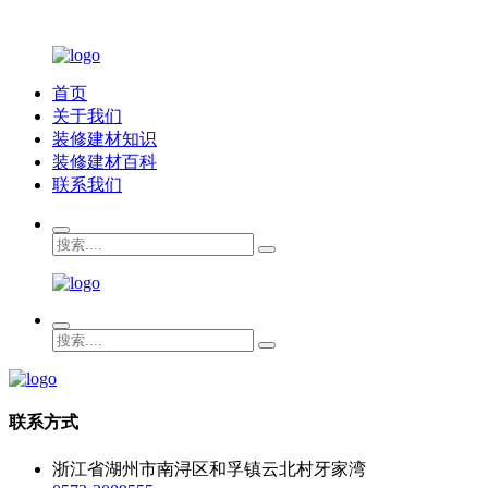
首页
关于我们
装修建材知识
装修建材百科
联系我们
联系方式
浙江省湖州市南浔区和孚镇云北村牙家湾